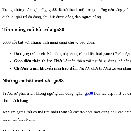
Trong những năm gần đây,
go88
đã trở thành một trong những nền tảng giải t
dịch vụ giải trí đa dạng, thu hút được đông đảo người dùng.
Tính năng nổi bật của go88
go88 nổi bật với những tính năng đáng chú ý, bao gồm:
Đa dạng trò chơi:
Nền tảng này cung cấp nhiều loại game từ cá cược t
Giao diện thân thiện:
Thiết kế thân thiện với người sử dụng, dễ dàn
Chương trình khuyến mãi hấp dẫn:
Người chơi thường xuyên nhận đ
Những cơ hội mới với go88
Trước sự phát triển không ngừng của công nghệ,
go88
liên tục cập nhật và c
cho khách hàng.
Anh em game thủ có thể tìm hiểu thêm về các trò chơi mới cũng như các chư
tuyến tại Việt Nam.