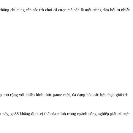
 không chỉ cung cấp các trò chơi cá cược mà còn là một trung tâm hội tụ nhiều
ng mở rộng với nhiều hình thức game mới, đa dạng hóa các lựa chọn giải trí
ển này, go88 khẳng định vị thế của mình trong ngành công nghiệp giải trí trực