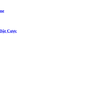
ene
Đặt Cược